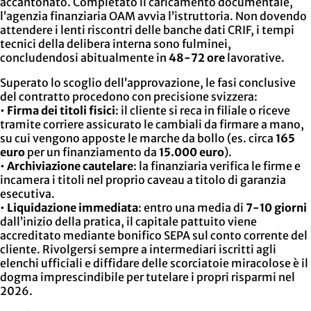
accantonato. Completato il caricamento documentale,
l’agenzia finanziaria OAM avvia l’istruttoria. Non dovendo
attendere i lenti riscontri delle banche dati CRIF, i tempi
tecnici della delibera interna sono fulminei,
concludendosi abitualmente in
48-72 ore
lavorative.
Superato lo scoglio dell’approvazione, le fasi conclusive
del contratto procedono con precisione svizzera:
•
Firma dei titoli fisici
: il cliente si reca in filiale o riceve
tramite corriere assicurato le cambiali da firmare a mano,
su cui vengono apposte le marche da bollo (es. circa
165
euro
per un finanziamento da
15.000 euro
).
•
Archiviazione cautelare
: la finanziaria verifica le firme e
incamera i titoli nel proprio caveau a titolo di garanzia
esecutiva.
•
Liquidazione immediata
: entro una media di
7-10 giorni
dall’inizio della pratica, il capitale pattuito viene
accreditato mediante bonifico SEPA sul conto corrente del
cliente. Rivolgersi sempre a intermediari iscritti agli
elenchi ufficiali e diffidare delle scorciatoie miracolose è il
dogma imprescindibile per tutelare i propri risparmi nel
2026.