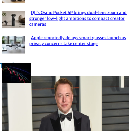
Heading
DJI’s Osmo Pocket 4P brings dual-lens zoom and
Section
stronger low-light ambitions to compact creator
cameras
Heading
Apple reportedly delays smart glasses launch as
Section
privacy concerns take center stage
Heading
Trade