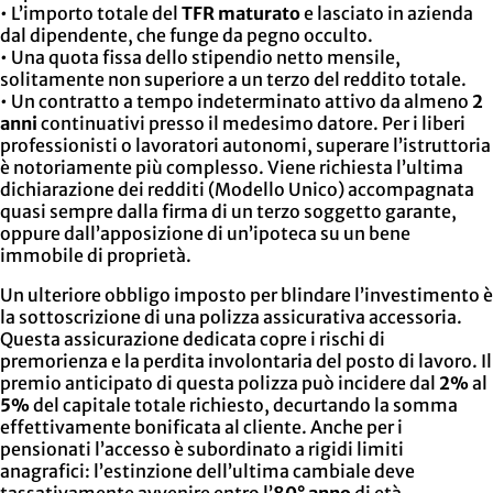
• L’importo totale del
TFR maturato
e lasciato in azienda
dal dipendente, che funge da pegno occulto.
• Una quota fissa dello stipendio netto mensile,
solitamente non superiore a un terzo del reddito totale.
• Un contratto a tempo indeterminato attivo da almeno
2
anni
continuativi presso il medesimo datore. Per i liberi
professionisti o lavoratori autonomi, superare l’istruttoria
è notoriamente più complesso. Viene richiesta l’ultima
dichiarazione dei redditi (Modello Unico) accompagnata
quasi sempre dalla firma di un terzo soggetto garante,
oppure dall’apposizione di un’ipoteca su un bene
immobile di proprietà.
Un ulteriore obbligo imposto per blindare l’investimento è
la sottoscrizione di una polizza assicurativa accessoria.
Questa assicurazione dedicata copre i rischi di
premorienza e la perdita involontaria del posto di lavoro. Il
premio anticipato di questa polizza può incidere dal
2%
al
5%
del capitale totale richiesto, decurtando la somma
effettivamente bonificata al cliente. Anche per i
pensionati l’accesso è subordinato a rigidi limiti
anagrafici: l’estinzione dell’ultima cambiale deve