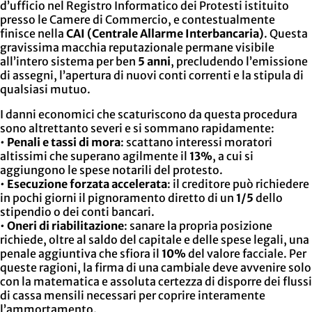
d’ufficio nel Registro Informatico dei Protesti istituito
presso le Camere di Commercio, e contestualmente
finisce nella
CAI (Centrale Allarme Interbancaria)
. Questa
gravissima macchia reputazionale permane visibile
all’intero sistema per ben
5 anni
, precludendo l’emissione
di assegni, l’apertura di nuovi conti correnti e la stipula di
qualsiasi mutuo.
I danni economici che scaturiscono da questa procedura
sono altrettanto severi e si sommano rapidamente:
•
Penali e tassi di mora
: scattano interessi moratori
altissimi che superano agilmente il
13%
, a cui si
aggiungono le spese notarili del protesto.
•
Esecuzione forzata accelerata
: il creditore può richiedere
in pochi giorni il pignoramento diretto di un
1/5
dello
stipendio o dei conti bancari.
•
Oneri di riabilitazione
: sanare la propria posizione
richiede, oltre al saldo del capitale e delle spese legali, una
penale aggiuntiva che sfiora il
10%
del valore facciale. Per
queste ragioni, la firma di una cambiale deve avvenire solo
con la matematica e assoluta certezza di disporre dei flussi
di cassa mensili necessari per coprire interamente
l’ammortamento.