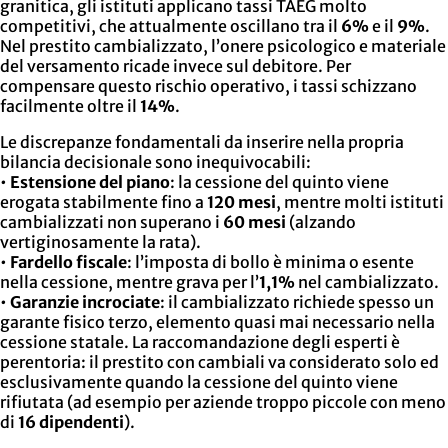
granitica, gli istituti applicano tassi TAEG molto
competitivi, che attualmente oscillano tra il
6%
e il
9%
.
Nel prestito cambializzato, l’onere psicologico e materiale
del versamento ricade invece sul debitore. Per
compensare questo rischio operativo, i tassi schizzano
facilmente oltre il
14%
.
Le discrepanze fondamentali da inserire nella propria
bilancia decisionale sono inequivocabili:
•
Estensione del piano
: la cessione del quinto viene
erogata stabilmente fino a
120 mesi
, mentre molti istituti
cambializzati non superano i
60 mesi
(alzando
vertiginosamente la rata).
•
Fardello fiscale
: l’imposta di bollo è minima o esente
nella cessione, mentre grava per l’
1,1%
nel cambializzato.
•
Garanzie incrociate
: il cambializzato richiede spesso un
garante fisico terzo, elemento quasi mai necessario nella
cessione statale. La raccomandazione degli esperti è
perentoria: il prestito con cambiali va considerato solo ed
esclusivamente quando la cessione del quinto viene
rifiutata (ad esempio per aziende troppo piccole con meno
di
16 dipendenti
).