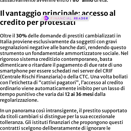
tassativamente avvenire entro l’
80° anno
di età.
Il vantaggio principale: accesso al
credito per protestati
Oltre il
30%
delle domande di prestiti cambializzati in
Italia proviene esclusivamente da soggetti con gravi
segnalazioni negative alle banche dati, rendendo questo
strumento un fondamentale ammortizzatore sociale. Nel
rigoroso sistema creditizio contemporaneo, basta
dimenticare o ritardare il pagamento di due rate di uno
smartphone per essere schedati nei server del CRIF
(Centrale Rischi Finanziaria) o della CTC. Una volta bollati
con l’etichetta di “cattivi pagatori”, l’accesso al credito
ordinario viene automaticamente inibito per un lasso di
tempo punitivo che varia dai
12 ai 36 mesi
dalla
regolarizzazione.
In un panorama così intransigente, il prestito supportato
da titoli cambiari si distingue per la sua eccezionale
tolleranza. Gli istituti finanziari che propongono questi
contratti scelgono deliberatamente di ignorare le