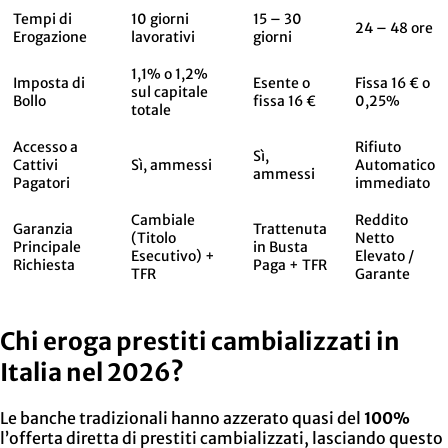
Tempi di
10 giorni
15 – 30
24 – 48 ore
Erogazione
lavorativi
giorni
1,1% o 1,2%
Imposta di
Esente o
Fissa 16 € o
sul capitale
Bollo
fissa 16 €
0,25%
totale
Accesso a
Rifiuto
Sì,
Cattivi
Sì, ammessi
Automatico
ammessi
Pagatori
immediato
Cambiale
Reddito
Garanzia
Trattenuta
(Titolo
Netto
Principale
in Busta
Esecutivo) +
Elevato /
Richiesta
Paga + TFR
TFR
Garante
Chi eroga prestiti cambializzati in
Italia nel 2026?
Le banche tradizionali hanno azzerato quasi del
100%
l’offerta diretta di prestiti cambializzati, lasciando questo