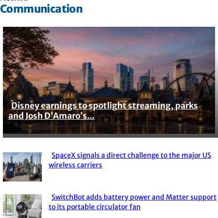
Communication
Disney earnings to spotlight streaming, parks
Section
and Josh D’Amaro’s...
Heading
SpaceX signals a direct challenge to the major US
Section
wireless carriers
Heading
SwitchBot adds battery power and Matter support
Section
to its portable circulator fan