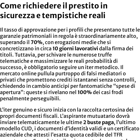
Come richiedere il prestito in
sicurezza e tempistiche reali
Il tasso di approvazione per i profili che presentano tutte le
garanzie patrimoniali in regola è straordinariamente alto,
superando il
70%
, con erogazioni medie che si
concretizzano in circa
10 giorni lavorativi
dalla firma dei
titoli. Tuttavia, per schivare le numerose truffe
telematiche e massimizzare le reali probabilità di
successo, è obbligatorio seguire un iter metodico. Il
mercato online pullula purtroppo di falsi mediatori o
privati che promettono crediti istantanei senza controlli,
chiedendo in cambio anticipi per fantomatiche “spese di
apertura”: queste si rivelano nel
100%
dei casi frodi
penalmente perseguibili.
L’iter genuino e sicuro inizia con la raccolta certosina dei
propri documenti fiscali. L’aspirante mutuatario dovrà
inviare telematicamente le ultime
2 buste paga
, l’ultimo
modello CUD, i documenti d’identità validi e un certificato
aziendale che attesti l’esatta quota cedibile del TFR