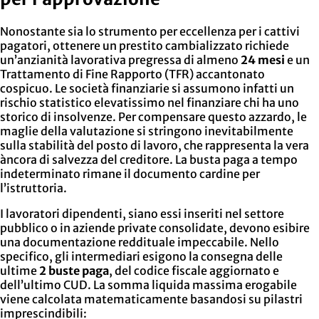
Nonostante sia lo strumento per eccellenza per i cattivi
pagatori, ottenere un prestito cambializzato richiede
un’anzianità lavorativa pregressa di almeno
24 mesi
e un
Trattamento di Fine Rapporto (TFR) accantonato
cospicuo. Le società finanziarie si assumono infatti un
rischio statistico elevatissimo nel finanziare chi ha uno
storico di insolvenze. Per compensare questo azzardo, le
maglie della valutazione si stringono inevitabilmente
sulla stabilità del posto di lavoro, che rappresenta la vera
àncora di salvezza del creditore. La busta paga a tempo
indeterminato rimane il documento cardine per
l’istruttoria.
I lavoratori dipendenti, siano essi inseriti nel settore
pubblico o in aziende private consolidate, devono esibire
una documentazione reddituale impeccabile. Nello
specifico, gli intermediari esigono la consegna delle
ultime
2 buste paga
, del codice fiscale aggiornato e
dell’ultimo CUD. La somma liquida massima erogabile
viene calcolata matematicamente basandosi su pilastri
imprescindibili: