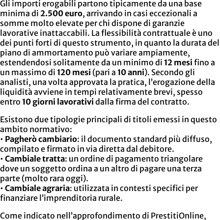
Gli importi erogabili partono tipicamente da una base
minima di
2.500 euro
, arrivando in casi eccezionali a
somme molto elevate per chi dispone di garanzie
lavorative inattaccabili. La flessibilità contrattuale è uno
dei punti forti di questo strumento, in quanto la durata del
piano di ammortamento può variare ampiamente,
estendendosi solitamente da un minimo di
12 mesi
fino a
un massimo di
120 mesi
(pari a
10 anni
). Secondo gli
analisti, una volta approvata la pratica, l’erogazione della
liquidità avviene in tempi relativamente brevi, spesso
entro
10 giorni lavorativi
dalla firma del contratto.
Esistono due tipologie principali di titoli emessi in questo
ambito normativo:
•
Pagherò cambiario
: il documento standard più diffuso,
compilato e firmato in via diretta dal debitore.
•
Cambiale tratta
: un ordine di pagamento triangolare
dove un soggetto ordina a un altro di pagare una terza
parte (molto rara oggi).
•
Cambiale agraria
: utilizzata in contesti specifici per
finanziare l’imprenditoria rurale.
Come indicato nell’approfondimento di PrestitiOnline,