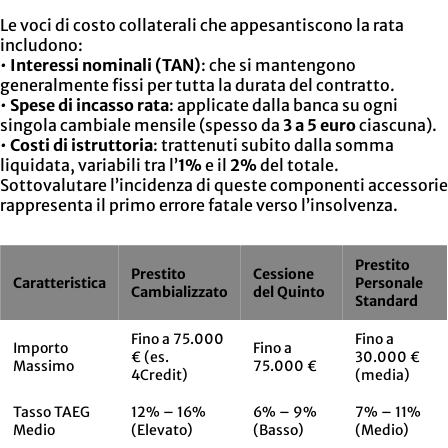
Le voci di costo collaterali che appesantiscono la rata
includono:
•
Interessi nominali (TAN)
: che si mantengono
generalmente fissi per tutta la durata del contratto.
•
Spese di incasso rata
: applicate dalla banca su ogni
singola cambiale mensile (spesso da
3 a 5 euro
ciascuna).
•
Costi di istruttoria
: trattenuti subito dalla somma
liquidata, variabili tra l’
1%
e il
2%
del totale.
Sottovalutare l’incidenza di queste componenti accessorie
rappresenta il primo errore fatale verso l’insolvenza.
Prestito
Prestito
Cessione
Caratteristica
Personale
Cambializzato
del Quinto
Standard
Fino a 75.000
Fino a
Importo
Fino a
€ (es.
30.000 €
Massimo
75.000 €
4Credit)
(media)
Tasso TAEG
12% – 16%
6% – 9%
7% – 11%
Medio
(Elevato)
(Basso)
(Medio)