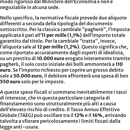
modo rigoroso dal Ministero dell’Economia e non è
negoziabile in alcuna sede.
Nello specifico, la normativa fiscale prevede due aliquote
differenti a seconda della tipologia del documento
sottoscritto. Per la classica cambiale “pagherò”, l’imposta
applicata è pari all’
11 per mille (1,1%)
dell’importo totale
garantito dal titolo. Per la cambiale “tratta”, invece,
l’aliquota sale al
12 per mille (1,2%)
. Questo significa che,
come riportato accuratamente dagli esperti di Idealista,
su un prestito di
10.000 euro
erogato interamente tramite
pagherò, il solo costo iniziale dei bolli ammonterà a
110
euro
. Se l’importo richiesto per coprire un grosso debito
sale a
50.000 euro
, il debitore affronterà una spesa di ben
550 euro
solo per le imposte.
A queste spese fiscali si sommano inevitabilmente i tassi
di interesse, che in questa particolare categoria di
finanziamento sono strutturalmente più alti a causa
dell’elevato rischio di credito. Il Tasso Annuo Effettivo
Globale (TAEG) può oscillare tra il
12%
e il
16%
, arrivando
talvolta a sfiorare pericolosamente i limiti fissati dalla
legge anti-usura.