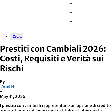
Wall Street
Retail
Tech
RSOC
Prestiti con Cambiali 2026:
Costi, Requisiti e Verità sui
Rischi
By
Ariel H
-
May 31, 2026
I prestiti con cambiali rappresentano un’opzione di credito
atipica, basata sull’emissione di titoli esecutivi diretti.