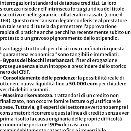
interrogazioni standard ai database creditizi. La loro
sicurezza risiede nell’intrinseca forza giuridica del titolo
esecutivo e nelle garanzie collaterali incassate (come il
TFR). Questo meccanismo legale conferisce al prestatore
un tale senso di tutela da permettere l’approvazione
rapida di pratiche anche per chi ha recentemente subìto un
protesto o un gravoso pignoramento dello stipendio.
I vantaggi strutturali per chi si trova confinato in questa
“quarantena economica” sono tangibili e immediati:
•
Bypass dei blocchi interbancari
: l’iter di erogazione
prosegue senza alcun intoppo a prescindere dallo storico
nero del CRIF.
•
Consolidamento delle pendenze
: la possibilità reale di
ottenere nuova liquidità fino a
50.000 euro
per chiudere
vecchi debiti usuranti.
•
Massima riservatezza
: trattandosi di un credito non
finalizzato, non occorre fornire fatture o giustificare le
spese. Tuttavia, gli esperti del settore avvertono sempre i
consumatori: ricorrere a questa linea di credito senza aver
prima risolto la causa originaria delle proprie difficoltà
economiche porta nel
90%
dei casi a un
sovraindebitamento catastrofico e irreversibile.