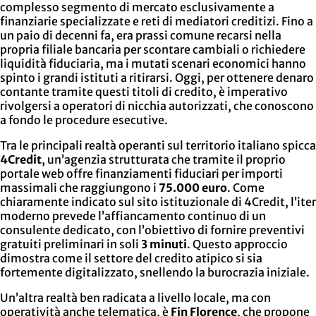
complesso segmento di mercato esclusivamente a
finanziarie specializzate e reti di mediatori creditizi. Fino a
un paio di decenni fa, era prassi comune recarsi nella
propria filiale bancaria per scontare cambiali o richiedere
liquidità fiduciaria, ma i mutati scenari economici hanno
spinto i grandi istituti a ritirarsi. Oggi, per ottenere denaro
contante tramite questi titoli di credito, è imperativo
rivolgersi a operatori di nicchia autorizzati, che conoscono
a fondo le procedure esecutive.
Tra le principali realtà operanti sul territorio italiano spicca
4Credit
, un’agenzia strutturata che tramite il proprio
portale web offre finanziamenti fiduciari per importi
massimali che raggiungono i
75.000 euro
. Come
chiaramente indicato sul sito istituzionale di 4Credit, l’iter
moderno prevede l’affiancamento continuo di un
consulente dedicato, con l’obiettivo di fornire preventivi
gratuiti preliminari in soli
3 minuti
. Questo approccio
dimostra come il settore del credito atipico si sia
fortemente digitalizzato, snellendo la burocrazia iniziale.
Un’altra realtà ben radicata a livello locale, ma con
operatività anche telematica, è
Fin Florence
, che propone