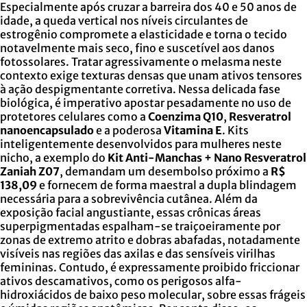
Especialmente após cruzar a barreira dos 40 e 50 anos de
idade, a queda vertical nos níveis circulantes de
estrogênio compromete a elasticidade e torna o tecido
notavelmente mais seco, fino e suscetível aos danos
fotossolares. Tratar agressivamente o melasma neste
contexto exige texturas densas que unam ativos tensores
à ação despigmentante corretiva. Nessa delicada fase
biológica, é imperativo apostar pesadamente no uso de
protetores celulares como a
Coenzima Q10
,
Resveratrol
nanoencapsulado
e a poderosa
Vitamina E
. Kits
inteligentemente desenvolvidos para mulheres neste
nicho, a exemplo do
Kit Anti-Manchas + Nano Resveratrol
Zaniah Z07
, demandam um desembolso próximo a
R$
138,09
e fornecem de forma maestral a dupla blindagem
necessária para a sobrevivência cutânea. Além da
exposição facial angustiante, essas crônicas áreas
superpigmentadas espalham-se traiçoeiramente por
zonas de extremo atrito e dobras abafadas, notadamente
visíveis nas regiões das axilas e das sensíveis virilhas
femininas. Contudo, é expressamente proibido friccionar
ativos descamativos, como os perigosos alfa-
hidroxiácidos de baixo peso molecular, sobre essas frágeis