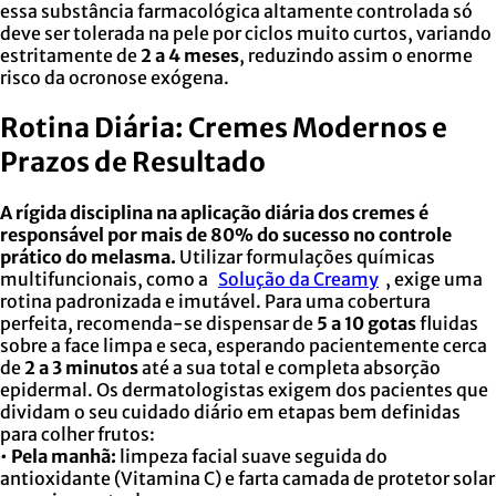
essa substância farmacológica altamente controlada só
deve ser tolerada na pele por ciclos muito curtos, variando
estritamente de
2 a 4 meses
, reduzindo assim o enorme
risco da ocronose exógena.
Rotina Diária: Cremes Modernos e
Prazos de Resultado
A rígida disciplina na aplicação diária dos cremes é
responsável por mais de 80% do sucesso no controle
prático do melasma.
Utilizar formulações químicas
multifuncionais, como a
Solução da Creamy
, exige uma
rotina padronizada e imutável. Para uma cobertura
perfeita, recomenda-se dispensar de
5 a 10 gotas
fluidas
sobre a face limpa e seca, esperando pacientemente cerca
de
2 a 3 minutos
até a sua total e completa absorção
epidermal. Os dermatologistas exigem dos pacientes que
dividam o seu cuidado diário em etapas bem definidas
para colher frutos:
•
Pela manhã:
limpeza facial suave seguida do
antioxidante (Vitamina C) e farta camada de protetor solar