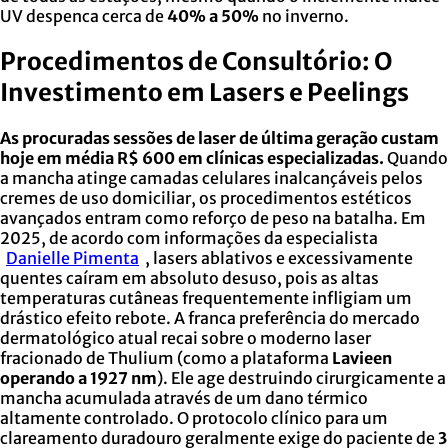
UV despenca cerca de
40% a 50%
no inverno.
Procedimentos de Consultório: O
Investimento em Lasers e Peelings
As procuradas sessões de laser de última geração custam
hoje em média R$ 600 em clínicas especializadas.
Quando
a mancha atinge camadas celulares inalcançáveis pelos
cremes de uso domiciliar, os procedimentos estéticos
avançados entram como reforço de peso na batalha. Em
2025, de acordo com informações da especialista
Danielle Pimenta
, lasers ablativos e excessivamente
quentes caíram em absoluto desuso, pois as altas
temperaturas cutâneas frequentemente infligiam um
drástico efeito rebote. A franca preferência do mercado
dermatológico atual recai sobre o moderno laser
fracionado de Thulium (como a plataforma
Lavieen
operando a 1927 nm
). Ele age destruindo cirurgicamente a
mancha acumulada através de um dano térmico
altamente controlado. O protocolo clínico para um
clareamento duradouro geralmente exige do paciente de
3