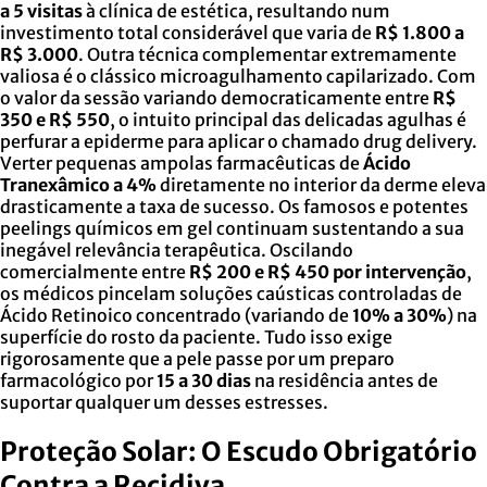
a 5 visitas
à clínica de estética, resultando num
investimento total considerável que varia de
R$ 1.800 a
R$ 3.000
. Outra técnica complementar extremamente
valiosa é o clássico microagulhamento capilarizado. Com
o valor da sessão variando democraticamente entre
R$
350 e R$ 550
, o intuito principal das delicadas agulhas é
perfurar a epiderme para aplicar o chamado drug delivery.
Verter pequenas ampolas farmacêuticas de
Ácido
Tranexâmico a 4%
diretamente no interior da derme eleva
drasticamente a taxa de sucesso. Os famosos e potentes
peelings químicos em gel continuam sustentando a sua
inegável relevância terapêutica. Oscilando
comercialmente entre
R$ 200 e R$ 450 por intervenção
,
os médicos pincelam soluções caústicas controladas de
Ácido Retinoico concentrado (variando de
10% a 30%
) na
superfície do rosto da paciente. Tudo isso exige
rigorosamente que a pele passe por um preparo
farmacológico por
15 a 30 dias
na residência antes de
suportar qualquer um desses estresses.
Proteção Solar: O Escudo Obrigatório
Contra a Recidiva