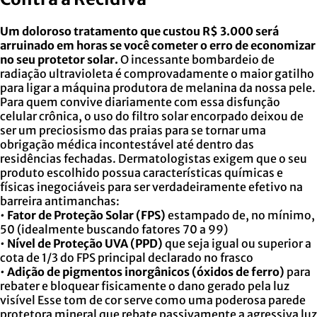
Um doloroso tratamento que custou R$ 3.000 será
arruinado em horas se você cometer o erro de economizar
no seu protetor solar.
O incessante bombardeio de
radiação ultravioleta é comprovadamente o maior gatilho
para ligar a máquina produtora de melanina da nossa pele.
Para quem convive diariamente com essa disfunção
celular crônica, o uso do filtro solar encorpado deixou de
ser um preciosismo das praias para se tornar uma
obrigação médica incontestável até dentro das
residências fechadas. Dermatologistas exigem que o seu
produto escolhido possua características químicas e
físicas inegociáveis para ser verdadeiramente efetivo na
barreira antimanchas:
•
Fator de Proteção Solar (FPS)
estampado de, no mínimo,
50 (idealmente buscando fatores 70 a 99)
•
Nível de Proteção UVA (PPD)
que seja igual ou superior a
cota de 1/3 do FPS principal declarado no frasco
•
Adição de pigmentos inorgânicos (óxidos de ferro)
para
rebater e bloquear fisicamente o dano gerado pela luz
visível Esse tom de cor serve como uma poderosa parede
protetora mineral que rebate passivamente a agressiva luz