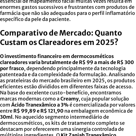
essencial de mapeamento facial muitas vezes resulta em
enormes gastos sucessivos e frustrantes com produtos de
farmácia que não são adequados para o perfil inflamatório
específico da pele da paciente.
Comparativo de Mercado: Quanto
Custam os Clareadores em 2025?
O investimento financeiro em dermocosméticos
clareadores varia brutalmente de R$ 99 a mais de R$ 300
por frasco
, dependendo principalmente da tecnologia
patenteada e da complexidade da formulação. Analisando
as prateleiras do mercado brasileiro em 2025, os produtos
eficientes estão divididos em diferentes faixas de acesso.
Na base do excelente custo-benefício, encontramos
marcas modernas como a
Creamy
, cuja popular solução
com
Ácido Tranexâmico a 3%
é comercializada por valores
entre
R$ 99,89 e R$ 121,90
na embalagem econômica de
30ml
. No aquecido segmento intermediário de
dermocosméticos, os kits de tratamento completo se
destacam por oferecerem uma sinergia controlada de
múltiplos ingredientes. O
Kit Zaniah Tranexâmico,