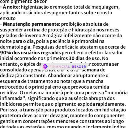
com pigmento de cor
•
À noite:
higienização e remoção total da maquiagem,
aplicando os ácidos despigmentantes sobre o rosto
enxuto
•
Manutenção permanente:
proibição absoluta de
suspender a rotina de proteção e hidratação nos meses
gelados de inverno A mágica infelizmente não ocorre da
noite para o dia, pois a paciência é primordial na
dermatologia. Pesquisas de eficácia atestam que cerca de
90% dos usuários regrados
percebem o efeito clareador
inicial ocorrendo nos primeiros
30 dias
de uso. No
entanto, o ápice da reestruturação celular costuma ser
consolidado apenas entre a
8ª e a 12ª semana
de
dedicação constante. Abandonar abruptamente o
esquema de tratamento ao notar que a mancha
retrocedeu é o principal erro que provoca a temida
recidiva. O melasma impõe à pele uma perversa “memória
inflamada”, significando que a ausência abrupta dos
inibidores permite que o pigmento exploda rapidamente.
Por isso, a transição para produtos focados em hidratação
protetora deve ocorrer devagar, mantendo componentes
gentis em concentrações menores e constantes ao longo
de todas as estações, mesmo quando o inclemente índice