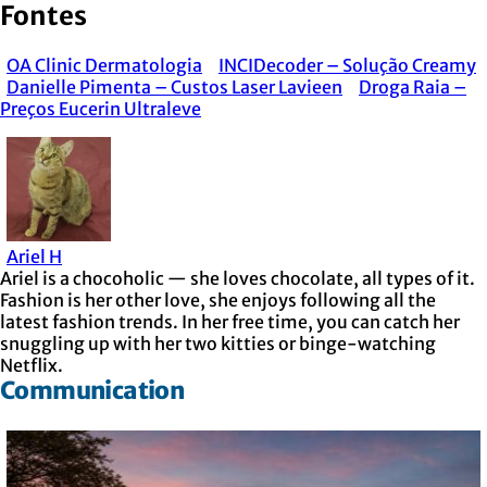
Fontes
OA Clinic Dermatologia
INCIDecoder – Solução Creamy
Danielle Pimenta – Custos Laser Lavieen
Droga Raia –
Preços Eucerin Ultraleve
Ariel H
Ariel is a chocoholic — she loves chocolate, all types of it.
Fashion is her other love, she enjoys following all the
latest fashion trends. In her free time, you can catch her
snuggling up with her two kitties or binge-watching
Netflix.
Communication