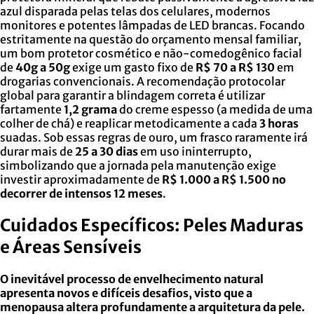
azul disparada pelas telas dos celulares, modernos
monitores e potentes lâmpadas de LED brancas. Focando
estritamente na questão do orçamento mensal familiar,
um bom protetor cosmético e não-comedogênico facial
de
40g a 50g
exige um gasto fixo de
R$ 70 a R$ 130
em
drogarias convencionais. A recomendação protocolar
global para garantir a blindagem correta é utilizar
fartamente
1,2 grama
do creme espesso (a medida de uma
colher de chá) e reaplicar metodicamente a cada
3 horas
suadas. Sob essas regras de ouro, um frasco raramente irá
durar mais de
25 a 30 dias
em uso ininterrupto,
simbolizando que a jornada pela manutenção exige
investir aproximadamente de
R$ 1.000 a R$ 1.500 no
decorrer de intensos 12 meses
.
Cuidados Específicos: Peles Maduras
e Áreas Sensíveis
O inevitável processo de envelhecimento natural
apresenta novos e difíceis desafios, visto que a
menopausa altera profundamente a arquitetura da pele.