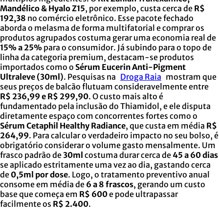
Mandélico & Hyalo Z15
, por exemplo, custa cerca de
R$
192,38
no comércio eletrônico. Esse pacote fechado
aborda o melasma de forma multifatorial e comprar os
produtos agrupados costuma gerar uma economia real de
15% a 25%
para o consumidor. Já subindo para o topo de
linha da categoria premium, destacam-se produtos
importados como o
Sérum Eucerin Anti-Pigment
Ultraleve (30ml)
. Pesquisas na
Droga Raia
mostram que
seus preços de balcão flutuam consideravelmente entre
R$ 236,99 e R$ 299,90
. O custo mais alto é
fundamentado pela inclusão do Thiamidol, e ele disputa
diretamente espaço com concorrentes fortes como o
Sérum Cetaphil Healthy Radiance
, que custa em média
R$
264,99
. Para calcular o verdadeiro impacto no seu bolso, é
obrigatório considerar o volume gasto mensalmente. Um
frasco padrão de
30ml
costuma durar cerca de
45 a 60 dias
se aplicado estritamente uma vez ao dia, gastando cerca
de
0,5ml por dose
. Logo, o tratamento preventivo anual
consome em média de
6 a 8 frascos
, gerando um custo
base que começa em
R$ 600
e pode ultrapassar
facilmente os
R$ 2.400
.