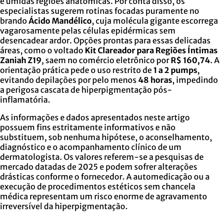
e úmidas regiões anatômicas. Por conta disso, os
especialistas sugerem rotinas focadas puramente no
brando
Ácido Mandélico
, cuja molécula gigante escorrega
vagarosamente pelas células epidérmicas sem
desencadear ardor. Opções prontas para essas delicadas
áreas, como o voltado
Kit Clareador para Regiões Íntimas
Zaniah Z19
, saem no comércio eletrônico por
R$ 160,74
. A
orientação prática pede o uso restrito de
1 a 2 pumps
,
evitando depilações por pelo menos
48 horas
, impedindo
a perigosa cascata de hiperpigmentação pós-
inflamatória.
As informações e dados apresentados neste artigo
possuem fins estritamente informativos e não
substituem, sob nenhuma hipótese, o aconselhamento,
diagnóstico e o acompanhamento clínico de um
dermatologista. Os valores referem-se a pesquisas de
mercado datadas de 2025 e podem sofrer alterações
drásticas conforme o fornecedor. A automedicação ou a
execução de procedimentos estéticos sem chancela
médica representam um risco enorme de agravamento
irreversível da hiperpigmentação.