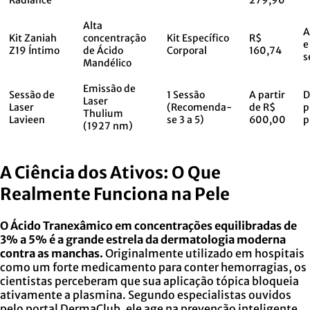
Alta
A
Kit Zaniah
concentração
Kit Específico
R$
e
Z19 Íntimo
de Ácido
Corporal
160,74
s
Mandélico
Emissão de
Sessão de
1 Sessão
A partir
D
Laser
Laser
(Recomenda-
de R$
p
Thulium
Lavieen
se 3 a 5)
600,00
p
(1927 nm)
A Ciência dos Ativos: O Que
Realmente Funciona na Pele
O Ácido Tranexâmico em concentrações equilibradas de
3% a 5% é a grande estrela da dermatologia moderna
contra as manchas.
Originalmente utilizado em hospitais
como um forte medicamento para conter hemorragias, os
cientistas perceberam que sua aplicação tópica bloqueia
ativamente a plasmina. Segundo especialistas ouvidos
pelo portal DermaClub, ele age na prevenção inteligente