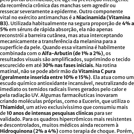
da recorrência crônica das manchas sem agredir ou
ressecar severamente a epiderme. Outro componente
vital no exército antimanchas é a
Niacinamida (Vitamina
B3)
. Utilizada habitualmente na segura proporção de
4% a
5%
em séruns de rápida absorção, ela não apenas
reconstrói a barreira cutânea, mas atua interceptando
mecanicamente a transferência da melanina para a
superfície da pele. Quando essa vitamina é habilmente
combinada com o
Alfa-Arbutin (de 1% a 2%)
, os
resultados visuais são amplificados, suprimindo o tecido
escurecido em até
30% nas fases iniciais
. Na rotina
matinal, não se pode abrir mão da
Vitamina C pura
(geralmente inserida entre 10% e 15%)
. Ela atua como um
escudo químico antioxidante incansável, neutralizando de
imediato os temidos radicais livres gerados pelo calor e
pela radiação UV. Algumas farmacêuticas inovaram
criando moléculas próprias, como a Eucerin, que utiliza o
Thiamidol
, um ativo exclusivíssimo que consumiu mais
de
10 anos de intensas pesquisas clínicas
para ser
validado. Para os quadros hipercrômicos mais resistentes
e descontrolados, muitos médicos ainda recorrem à
Hidroquinona (2% a 4%)
como terapia de choque. Porém,