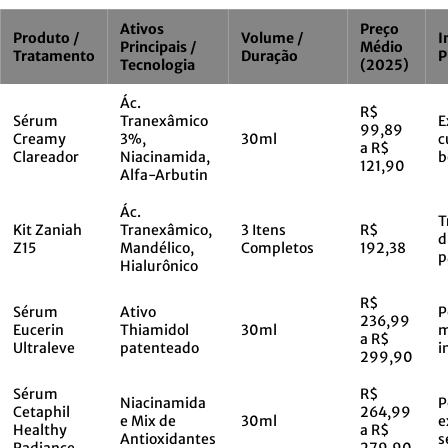
Ativos
Preço
Produto /
Volume /
I
Principais /
Médio
Tratamento
Duração
P
Tecnologia
(2025)
Ác.
R$
Sérum
Tranexâmico
E
99,89
Creamy
3%,
30ml
c
a R$
Clareador
Niacinamida,
b
121,90
Alfa-Arbutin
Ác.
T
Kit Zaniah
Tranexâmico,
3 Itens
R$
d
Z15
Mandélico,
Completos
192,38
p
Hialurônico
R$
Sérum
Ativo
P
236,99
Eucerin
Thiamidol
30ml
m
a R$
Ultraleve
patenteado
i
299,90
Sérum
R$
Niacinamida
P
Cetaphil
264,99
e Mix de
30ml
e
Healthy
a R$
Antioxidantes
s
Radiance
279,90