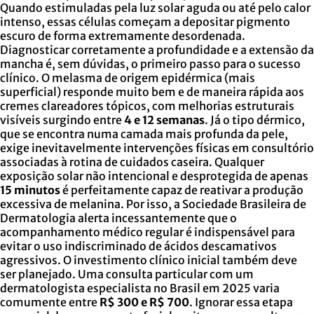
Quando estimuladas pela luz solar aguda ou até pelo calor
intenso, essas células começam a depositar pigmento
escuro de forma extremamente desordenada.
Diagnosticar corretamente a profundidade e a extensão da
mancha é, sem dúvidas, o primeiro passo para o sucesso
clínico. O melasma de origem epidérmica (mais
superficial) responde muito bem e de maneira rápida aos
cremes clareadores tópicos, com melhorias estruturais
visíveis surgindo entre
4 e 12 semanas
. Já o tipo dérmico,
que se encontra numa camada mais profunda da pele,
exige inevitavelmente intervenções físicas em consultório
associadas à rotina de cuidados caseira. Qualquer
exposição solar não intencional e desprotegida de apenas
15 minutos
é perfeitamente capaz de reativar a produção
excessiva de melanina. Por isso, a Sociedade Brasileira de
Dermatologia alerta incessantemente que o
acompanhamento médico regular é indispensável para
evitar o uso indiscriminado de ácidos descamativos
agressivos. O investimento clínico inicial também deve
ser planejado. Uma consulta particular com um
dermatologista especialista no Brasil em 2025 varia
comumente entre
R$ 300 e R$ 700
. Ignorar essa etapa