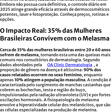
Embora não possua cura definitiva, o controle diário em
2025 atinge grande eficácia através de dermocosméticos
potentes, laser e fotoproteção. Conheça preços, rotinas e
opções.
O Impacto Real: 35% das Mulheres
Brasileiras Convivem com o Melasma
Cerca de 35% das mulheres brasileiras entre 20 e 60 anos
sofrem de melasma
, tornando esta uma das queixas mais
comuns nos consultórios de dermatologia. Segundo
dados abordados pela
OA Clinic Dermatologia
, a
proporção de gênero na doença é altíssima:
90% dos
casos relatados ocorrem no sexo feminino
, enquanto
apenas
10% atingem a população masculina
. A condição é
caracterizada pelo surgimento de manchas castanhas que
cobrem as bochechas, testa e região do buço,
impulsionadas pela radiação ultravioleta (UV) e por fortes
oscilações hormonais. A fisiopatologia do melasma
envolve a hiperatividade celular dos melanócitos, que são
as células especializadas na produção de melanina.