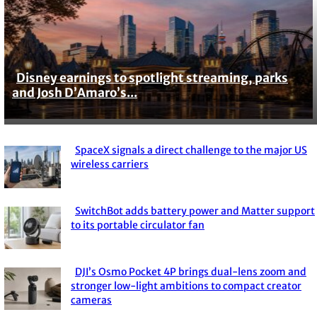
Disney earnings to spotlight streaming, parks
Section
and Josh D’Amaro’s...
Heading
SpaceX signals a direct challenge to the major US
Section
wireless carriers
Heading
SwitchBot adds battery power and Matter support
Section
to its portable circulator fan
Heading
DJI’s Osmo Pocket 4P brings dual-lens zoom and
Section
stronger low-light ambitions to compact creator
cameras
Heading