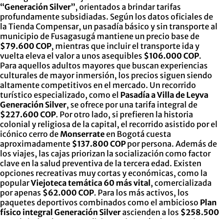
“Generación Silver”
, orientados a brindar tarifas
profundamente subsidiadas. Según los datos oficiales de
la Tienda Compensar, un pasadía básico y sin transporte al
municipio de Fusagasugá mantiene un precio base de
$79.600 COP
, mientras que incluir el transporte ida y
vuelta eleva el valor a unos asequibles
$106.000 COP
.
Para aquellos adultos mayores que buscan experiencias
culturales de mayor inmersión, los precios siguen siendo
altamente competitivos en el mercado. Un recorrido
turístico especializado, como el
Pasadía a Villa de Leyva
Generación Silver
, se ofrece por una tarifa integral de
$227.600 COP
. Por otro lado, si prefieren la historia
colonial y religiosa de la capital, el recorrido asistido por el
icónico cerro de
Monserrate
en Bogotá cuesta
aproximadamente
$137.800 COP
por persona. Además de
los viajes, las cajas priorizan la socialización como factor
clave en la salud preventiva de la tercera edad. Existen
opciones recreativas muy cortas y económicas, como la
popular
Viejoteca temática 60 más vital
, comercializada
por apenas
$62.000 COP
. Para los más activos, los
paquetes deportivos combinados como el ambicioso
Plan
físico integral Generación Silver
ascienden a los
$258.500