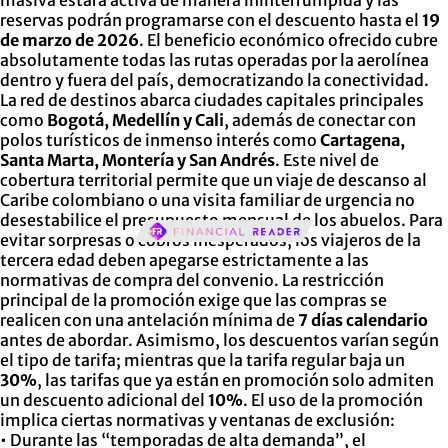
masiva estará activa de manera ininterrumpida y las
reservas podrán programarse con el descuento hasta el
19
de marzo de 2026
. El beneficio económico ofrecido cubre
absolutamente todas las rutas operadas por la aerolínea
dentro y fuera del país, democratizando la conectividad.
La red de destinos abarca ciudades capitales principales
como
Bogotá, Medellín y Cali
, además de conectar con
polos turísticos de inmenso interés como
Cartagena,
Santa Marta, Montería y San Andrés
. Este nivel de
cobertura territorial permite que un viaje de descanso al
Caribe colombiano o una visita familiar de urgencia no
desestabilice el presupuesto mensual de los abuelos. Para
evitar sorpresas o cobros inesperados, los viajeros de la
tercera edad deben apegarse estrictamente a las
normativas de compra del convenio. La restricción
principal de la promoción exige que las compras se
realicen con una antelación mínima de
7 días calendario
antes de abordar. Asimismo, los descuentos varían según
el tipo de tarifa; mientras que la tarifa regular baja un
30%
, las tarifas que ya están en promoción solo admiten
un descuento adicional del
10%
. El uso de la promoción
implica ciertas normativas y ventanas de exclusión:
• Durante las “temporadas de alta demanda”, el