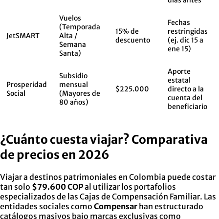
Vuelos
Fechas
(Temporada
15% de
restringidas
JetSMART
Alta /
descuento
(ej. dic 15 a
Semana
ene 15)
Santa)
Aporte
Subsidio
estatal
Prosperidad
mensual
$225.000
directo a la
Social
(Mayores de
cuenta del
80 años)
beneficiario
¿Cuánto cuesta viajar? Comparativa
de precios en 2026
Viajar a destinos patrimoniales en Colombia puede costar
tan solo
$79.600 COP
al utilizar los portafolios
especializados de las Cajas de Compensación Familiar. Las
entidades sociales como
Compensar
han estructurado
catálogos masivos bajo marcas exclusivas como