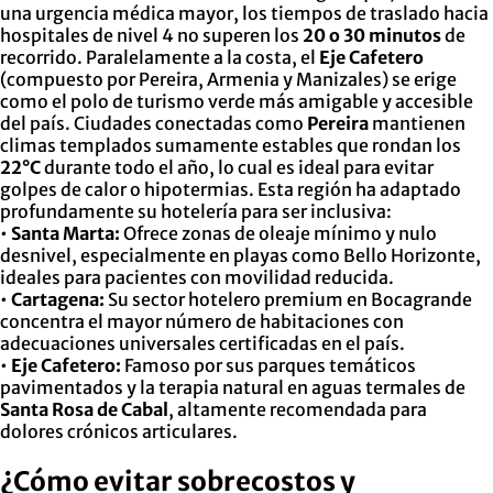
una urgencia médica mayor, los tiempos de traslado hacia
hospitales de nivel 4 no superen los
20 o 30 minutos
de
recorrido. Paralelamente a la costa, el
Eje Cafetero
(compuesto por Pereira, Armenia y Manizales) se erige
como el polo de turismo verde más amigable y accesible
del país. Ciudades conectadas como
Pereira
mantienen
climas templados sumamente estables que rondan los
22°C
durante todo el año, lo cual es ideal para evitar
golpes de calor o hipotermias. Esta región ha adaptado
profundamente su hotelería para ser inclusiva:
•
Santa Marta:
Ofrece zonas de oleaje mínimo y nulo
desnivel, especialmente en playas como Bello Horizonte,
ideales para pacientes con movilidad reducida.
•
Cartagena:
Su sector hotelero premium en Bocagrande
concentra el mayor número de habitaciones con
adecuaciones universales certificadas en el país.
•
Eje Cafetero:
Famoso por sus parques temáticos
pavimentados y la terapia natural en aguas termales de
Santa Rosa de Cabal
, altamente recomendada para
dolores crónicos articulares.
¿Cómo evitar sobrecostos y