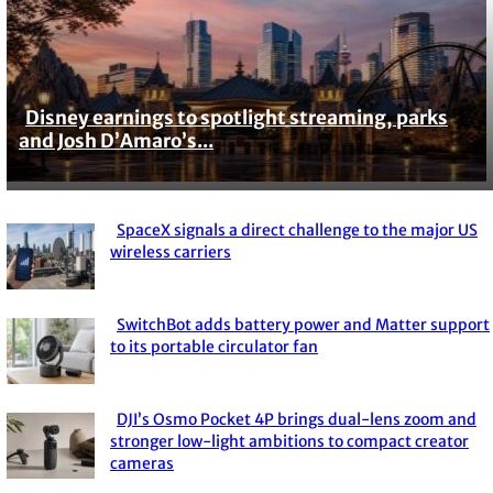
Disney earnings to spotlight streaming, parks
Section
and Josh D’Amaro’s...
Heading
SpaceX signals a direct challenge to the major US
Section
wireless carriers
Heading
SwitchBot adds battery power and Matter support
Section
to its portable circulator fan
Heading
DJI’s Osmo Pocket 4P brings dual-lens zoom and
Section
stronger low-light ambitions to compact creator
cameras
Heading