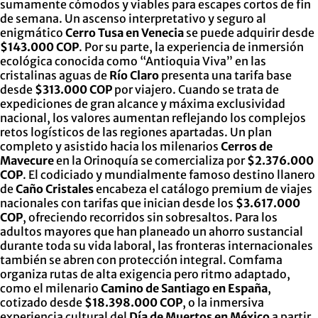
sumamente cómodos y viables para escapes cortos de fin
de semana. Un ascenso interpretativo y seguro al
enigmático
Cerro Tusa en Venecia
se puede adquirir desde
$143.000 COP
. Por su parte, la experiencia de inmersión
ecológica conocida como “Antioquia Viva” en las
cristalinas aguas de
Río Claro
presenta una tarifa base
desde
$313.000 COP
por viajero. Cuando se trata de
expediciones de gran alcance y máxima exclusividad
nacional, los valores aumentan reflejando los complejos
retos logísticos de las regiones apartadas. Un plan
completo y asistido hacia los milenarios
Cerros de
Mavecure
en la Orinoquía se comercializa por
$2.376.000
COP
. El codiciado y mundialmente famoso destino llanero
de
Caño Cristales
encabeza el catálogo premium de viajes
nacionales con tarifas que inician desde los
$3.617.000
COP
, ofreciendo recorridos sin sobresaltos. Para los
adultos mayores que han planeado un ahorro sustancial
durante toda su vida laboral, las fronteras internacionales
también se abren con protección integral. Comfama
organiza rutas de alta exigencia pero ritmo adaptado,
como el milenario
Camino de Santiago en España
,
cotizado desde
$18.398.000 COP
, o la inmersiva
experiencia cultural del
Día de Muertos en México
a partir