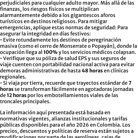
perjudiciales para cualquier adulto mayor. Más allá de las
finanzas, los riesgos físicos se multiplican
alarmantemente debido a los gigantescos aforos
turísticos en destinos religiosos. Para mitigar
emergencias, aplique estas normas de seguridad: Para
asegurar la integridad en días festivos:
• Evite rotundamente los destinos de peregrinación
masiva (como el cerro de Monserrate o Popayán), donde la
ocupación llega al
100%
y los servicios médicos colapsan.
• Verifique que su póliza de salud EPS y sus seguros de
viaje cuenten con portabilidad nacional activa para evitar
demoras administrativas de hasta
48 horas
en clínicas
regionales.
• Si viaja por tierra, recuerde que trayectos estándar de
7
horas
se transforman fácilmente en agotadoras jornadas
de
12 horas
por los embotellamientos viales de las
troncales principales.
La información aquí presentada está basada en
normativas vigentes, alianzas institucionales y tarifas
públicas disponibles para el año 2026 en Colombia. Los
precios, descuentos y políticas de reserva están sujetos a
modificaciones por parte de las aerolíneas, cajas de