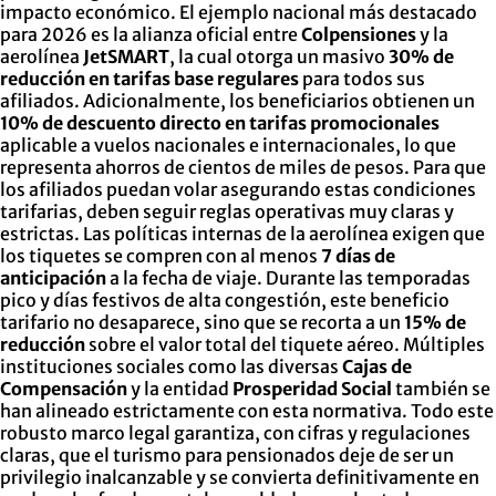
impacto económico. El ejemplo nacional más destacado
para 2026 es la alianza oficial entre
Colpensiones
y la
aerolínea
JetSMART
, la cual otorga un masivo
30% de
reducción en tarifas base regulares
para todos sus
afiliados. Adicionalmente, los beneficiarios obtienen un
10% de descuento directo en tarifas promocionales
aplicable a vuelos nacionales e internacionales, lo que
representa ahorros de cientos de miles de pesos. Para que
los afiliados puedan volar asegurando estas condiciones
tarifarias, deben seguir reglas operativas muy claras y
estrictas. Las políticas internas de la aerolínea exigen que
los tiquetes se compren con al menos
7 días de
anticipación
a la fecha de viaje. Durante las temporadas
pico y días festivos de alta congestión, este beneficio
tarifario no desaparece, sino que se recorta a un
15% de
reducción
sobre el valor total del tiquete aéreo. Múltiples
instituciones sociales como las diversas
Cajas de
Compensación
y la entidad
Prosperidad Social
también se
han alineado estrictamente con esta normativa. Todo este
robusto marco legal garantiza, con cifras y regulaciones
claras, que el turismo para pensionados deje de ser un
privilegio inalcanzable y se convierta definitivamente en