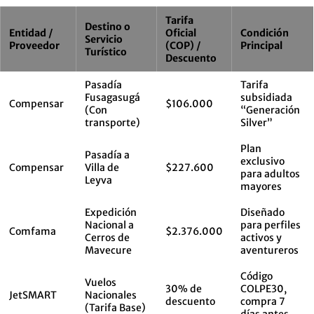
Tarifa
Destino o
Entidad /
Oficial
Condición
Servicio
Proveedor
(COP) /
Principal
Turístico
Descuento
Pasadía
Tarifa
Fusagasugá
subsidiada
Compensar
$106.000
(Con
“Generación
transporte)
Silver”
Plan
Pasadía a
exclusivo
Compensar
Villa de
$227.600
para adultos
Leyva
mayores
Expedición
Diseñado
Nacional a
para perfiles
Comfama
$2.376.000
Cerros de
activos y
Mavecure
aventureros
Código
Vuelos
30% de
COLPE30,
JetSMART
Nacionales
descuento
compra 7
(Tarifa Base)
días antes