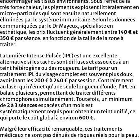
endommager les tissus environnants. Sous l’effet de la
très forte chaleur, les pigments explosent littéralement en
micro-particules qui sont ensuite naturellement
éliminées par le système immunitaire. Selon les données
communiquées par le Dr Mayeux, spécialiste en
esthétique, les prix fluctuent généralement entre
140 € et
350 €
par séance, en fonction de la taille de la zone à
traiter.
La Lumière Intense Pulsée (IPL) est une excellente
alternative si les taches sont diffuses et associées à un
teint hétérogène ou des rougeurs. Le tarif pour un
traitement IPL du visage complet est souvent plus doux,
avoisinant les
200 € à 240 €
par session. Contrairement
au laser qui n’émet qu’une seule longueur d’onde, l’IPL en
balaie plusieurs, permettant de traiter différents
chromophores simultanément. Toutefois, un minimum
de
2 à 3 séances
espacées d’un mois est
systématiquement requis pour obtenir un teint unifié, ce
qui porte le coût global à environ
600 €
.
Malgré leur efficacité remarquable, ces traitements
médicaux ne sont pas dénués de risques réels pour la peau.