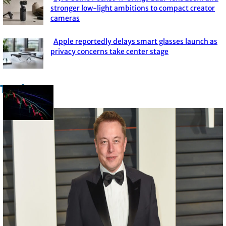
Section
stronger low-light ambitions to compact creator
cameras
Heading
Apple reportedly delays smart glasses launch as
Section
privacy concerns take center stage
Heading
Trade