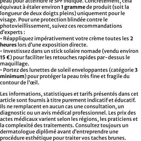
peau pour atteindre le SPF indiqué. Concrètement, cela
équivaut à étaler environ
1 gramme
de produit (soit la
longueur de deux doigts pleins) uniquement pour le
visage. Pour une protection blindée contre le
photovieillissement, suivez ces recommandations
d’experts :
• Réappliquez impérativement votre crème toutes les
2
heures
lors d’une exposition directe.
• Investissez dans un stick solaire nomade (vendu environ
15 €
) pour faciliter les retouches rapides par-dessus le
maquillage.
• Portez des lunettes de soleil enveloppantes (catégorie
3
minimum
) pour protéger la peau très fine et fragile du
contour de l’œil.
Les informations, statistiques et tarifs présentés dans cet
article sont fournis à titre purement indicatif et éducatif.
Ils ne remplacent en aucun cas une consultation, un
diagnostic ou un avis médical professionnel. Les prix des
actes médicaux varient selon les régions, les praticiens et
la complexité des traitements. Consultez toujours un
dermatologue diplômé avant d’entreprendre une
procédure esthétique pour traiter vos taches brunes.