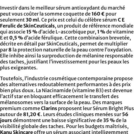
Investir dans le meilleur sérum antioxydant du marché
peut vous coûter la somme coquette de
160 €
pour
seulement
30 ml
. Ce prix est celui du célèbre sérum
C E
Ferulic de SkinCeuticals
, un produit de référence mondiale
qui associe
15 %
d’acide L-ascorbique pur,
1 %
de vitamine
E et
0,5 %
d’acide férulique. Cette combinaison brevetée,
décrite en détail par SkinCeuticals, permet de multiplier
par
8
la protection naturelle de la peau contre l’oxydation.
Elle inhibe ainsi la surproduction de mélanine responsable
des taches, justifiant l’investissement pour les peaux les
plus exigeantes.
Toutefois, l’industrie cosmétique contemporaine propose
des alternatives redoutablement performantes à des prix
bien plus doux. La Niacinamide (vitamine B3) est devenue
l’actif star en bloquant efficacement le transfert des
mélanosomes vers la surface de la peau. Des marques
premium comme
Clarins
proposent leur Sérum Bright Plus
autour de
81,20 €
. Leurs études cliniques menées sur
56
jours
démontrent une baisse significative de
35 %
de la
visibilité globale des taches. Pour les budgets maîtrisés,
Kanu Skincare
offre un sérum associant intelligemment