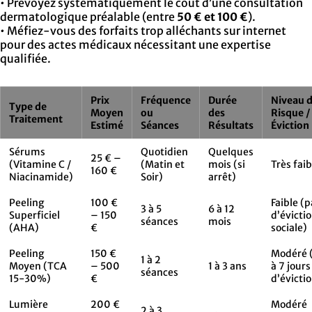
• Prévoyez systématiquement le coût d’une consultation
dermatologique préalable (entre
50 € et 100 €
).
• Méfiez-vous des forfaits trop alléchants sur internet
pour des actes médicaux nécessitant une expertise
qualifiée.
Prix
Fréquence
Durée
Niveau 
Type de
Moyen
ou
des
Risque /
Traitement
Estimé
Séances
Résultats
Éviction
Sérums
Quotidien
Quelques
25 € –
(Vitamine C /
(Matin et
mois (si
Très faib
160 €
Niacinamide)
Soir)
arrêt)
Peeling
100 €
Faible (p
3 à 5
6 à 12
Superficiel
– 150
d’évicti
séances
mois
(AHA)
€
sociale)
Peeling
150 €
Modéré 
1 à 2
Moyen (TCA
– 500
1 à 3 ans
à 7 jours
séances
15-30%)
€
d’évicti
Lumière
200 €
Modéré
2 à 3