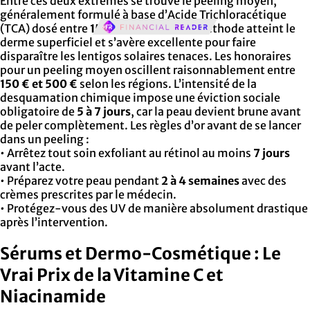
Entre ces deux extrêmes se trouve le peeling moyen,
généralement formulé à base d’Acide Trichloracétique
(TCA) dosé entre
15 % et 30 %
. Cette méthode atteint le
derme superficiel et s’avère excellente pour faire
disparaître les lentigos solaires tenaces. Les honoraires
pour un peeling moyen oscillent raisonnablement entre
150 € et 500 €
selon les régions. L’intensité de la
desquamation chimique impose une éviction sociale
obligatoire de
5 à 7 jours
, car la peau devient brune avant
de peler complètement. Les règles d’or avant de se lancer
dans un peeling :
• Arrêtez tout soin exfoliant au rétinol au moins
7 jours
avant l’acte.
• Préparez votre peau pendant
2 à 4 semaines
avec des
crèmes prescrites par le médecin.
• Protégez-vous des UV de manière absolument drastique
après l’intervention.
Sérums et Dermo-Cosmétique : Le
Vrai Prix de la Vitamine C et
Niacinamide