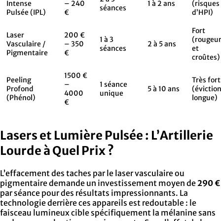
Intense
– 240
1 à 2 ans
(risques
séances
Pulsée (IPL)
€
d’HPI)
Fort
Laser
200 €
1 à 3
(rougeu
Vasculaire /
– 350
2 à 5 ans
séances
et
Pigmentaire
€
croûtes)
1500 €
Peeling
Très fort
–
1 séance
Profond
5 à 10 ans
(évictio
4000
unique
(Phénol)
longue)
€
Lasers et Lumière Pulsée : L’Artillerie
Lourde à Quel Prix ?
L’effacement des taches par le laser vasculaire ou
pigmentaire demande un investissement moyen de
290 €
par séance pour des résultats impressionnants. La
technologie derrière ces appareils est redoutable : le
faisceau lumineux cible spécifiquement la mélanine sans