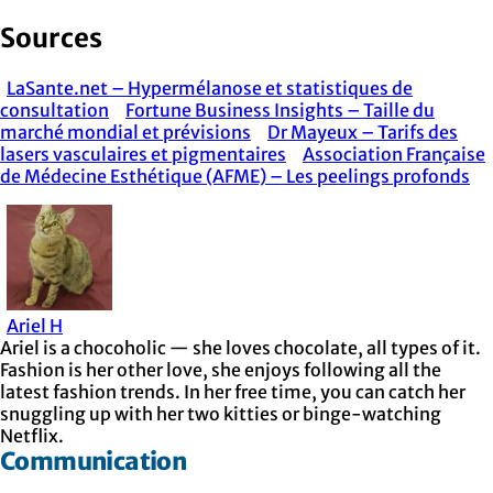
Sources
LaSante.net – Hypermélanose et statistiques de
consultation
Fortune Business Insights – Taille du
marché mondial et prévisions
Dr Mayeux – Tarifs des
lasers vasculaires et pigmentaires
Association Française
de Médecine Esthétique (AFME) – Les peelings profonds
Ariel H
Ariel is a chocoholic — she loves chocolate, all types of it.
Fashion is her other love, she enjoys following all the
latest fashion trends. In her free time, you can catch her
snuggling up with her two kitties or binge-watching
Netflix.
Communication