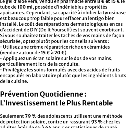
Le gel d’aloe vera, vendu en pharmacie entre
8 € et 15 €
le
tube de
100 ml
, possède d’indéniables propriétés
apaisantes. Cependant, sa capacité à inhiber la tyrosinase
est beaucoup trop faible pour effacer un lentigo bien
installé. Le coût des réparations dermatologiques en cas
d’accident de DIY (Do It Yourself) est souvent exorbitant.
Si vous souhaitez traiter les taches de vos mains de façon
sécurisée, optez plutôt pour les conseils suivants :
• Utilisez une crème réparatrice riche en céramides
(vendue autour de
15 € à 20 €
).
• Appliquez un écran solaire sur le dos de vos mains,
particulièrement lors de la conduite.
• Privilégiez les soins formulés avec des acides de fruits
encapsulés en laboratoire plutôt que les ingrédients bruts
de la cuisine.
Prévention Quotidienne :
L’Investissement le Plus Rentable
Seulement
79 %
des adolescents utilisent une méthode
de protection solaire, contre un rassurant
93 %
chez les
adultes âgés de 45 à 64 ans. Ces statistiques de santé