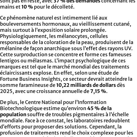
sont pas en reste, avec
37 % des demandes
concernant les
mains et
10 %
pour le décolleté.
Ce phénomène naturel est intimement lié aux
bouleversements hormonaux, au vieillissement cutané,
mais surtout à l’exposition solaire prolongée.
Physiologiquement, les mélanocytes, cellules
responsables de la coloration de la peau, produisent de la
mélanine de façon anarchique sous l’effet des rayons UV.
Cette surproduction se concentre et forme ces fameuses
lentigos ou mélasmas. L’impact psychologique de ces
marques est tel que le marché mondial des traitements
éclaircissants explose. En effet, selon une étude de
Fortune Business Insights, ce secteur devrait atteindre la
somme faramineuse de
10,22 milliards de dollars
dès
2025, avec une croissance annuelle de
7,15 %
.
De plus, le Centre National pour l’Information
Biotechnologique estime qu’environ
45 % de la
population
souffre de troubles pigmentaires à l’échelle
mondiale. Face à ce constat, les laboratoires redoublent
d’efforts pour proposer des solutions. Cependant, la
profusion de traitements rend le choix complexe pour les