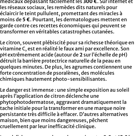
médicaux dépassant facilement les
300 €
. Sur internet et
les réseaux sociaux, les remèdes dits naturels pour
éclaircir le teint pullulent, promettant des miracles à
moins de
5 €
. Pourtant, les dermatologues mettent en
garde contre ces recettes économiques qui peuvent se
transformer en véritables catastrophes cutanées.
Le citron, souvent plébiscité pour sa richesse théorique en
vitamine C, est en réalité le faux ami par excellence. Son
pH extrêmement acide (autour de
2
sur l’échelle de pH)
détruit la barrière protectrice naturelle de la peau en
quelques minutes. De plus, les agrumes contiennent une
forte concentration de psoralènes, des molécules
chimiques hautement photo-sensibilisantes.
Le danger est immense : une simple exposition au soleil
après l’application de citron déclenche une
phytophotodermatose, aggravant dramatiquement la
tache initiale pour la transformer en une marque noire
persistante très difficile à effacer. D’autres alternatives
maison, bien que moins dangereuses, pêchent
cruellement par leur inefficacité clinique.