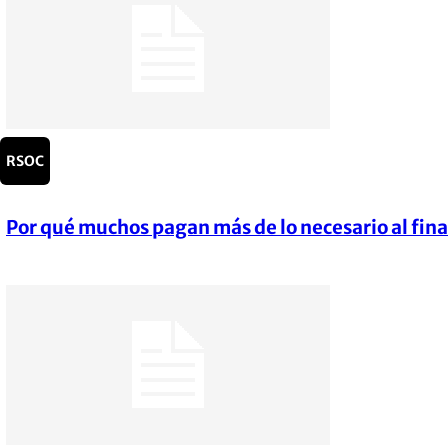
RSOC
Por qué muchos pagan más de lo necesario al fina
Section
Heading