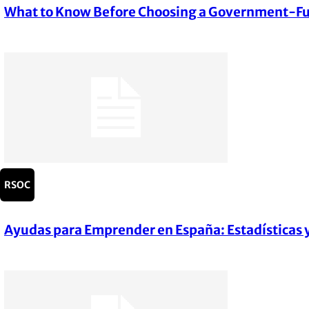
What to Know Before Choosing a Government-F
Section
Heading
RSOC
Ayudas para Emprender en España: Estadísticas 
Section
Heading