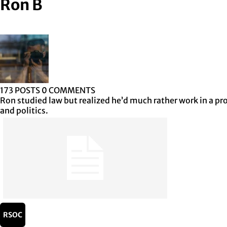
Ron B
173 POSTS
0 COMMENTS
Ron studied law but realized he’d much rather work in a p
and politics.
RSOC