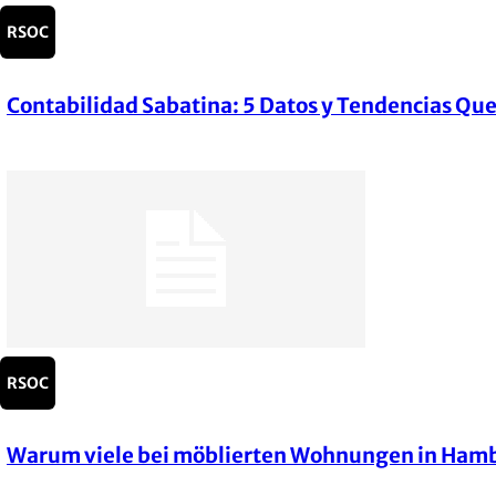
RSOC
Contabilidad Sabatina: 5 Datos y Tendencias Qu
Section
Heading
RSOC
Warum viele bei möblierten Wohnungen in Hambu
Section