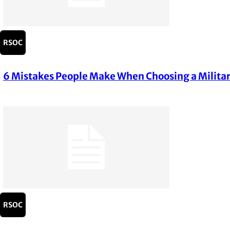
RSOC
6 Mistakes People Make When Choosing a Milita
Section
Heading
RSOC