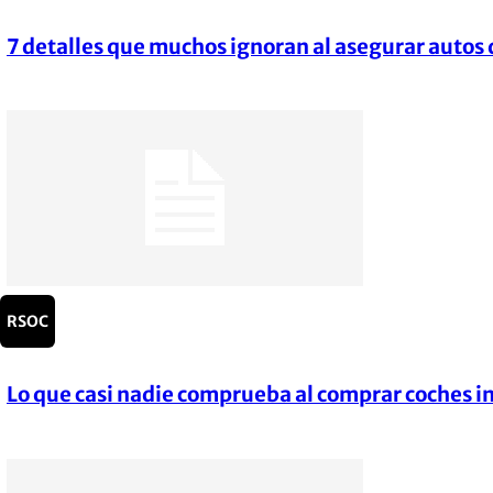
7 detalles que muchos ignoran al asegurar autos 
Section
Heading
RSOC
Lo que casi nadie comprueba al comprar coches i
Section
Heading