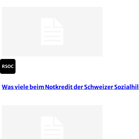
Heading
RSOC
Was viele beim Notkredit der Schweizer Sozialhi
Section
Heading