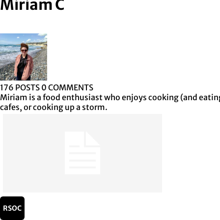
Miriam C
176 POSTS
0 COMMENTS
Miriam is a food enthusiast who enjoys cooking (and eating) 
cafes, or cooking up a storm.
RSOC