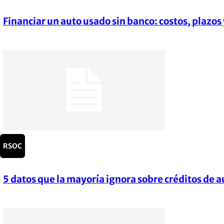
Financiar un auto usado sin banco: costos, plazos 
Section
Heading
RSOC
5 datos que la mayoría ignora sobre créditos de au
Section
Heading