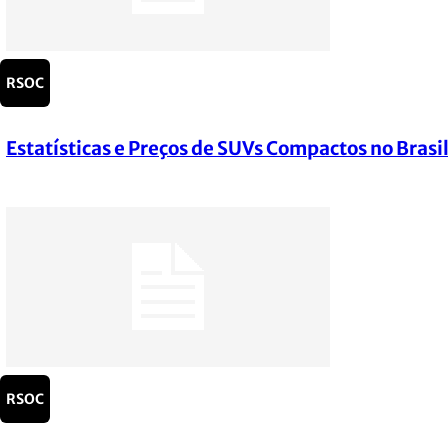
RSOC
Estatísticas e Preços de SUVs Compactos no Bras
Section
Heading
RSOC