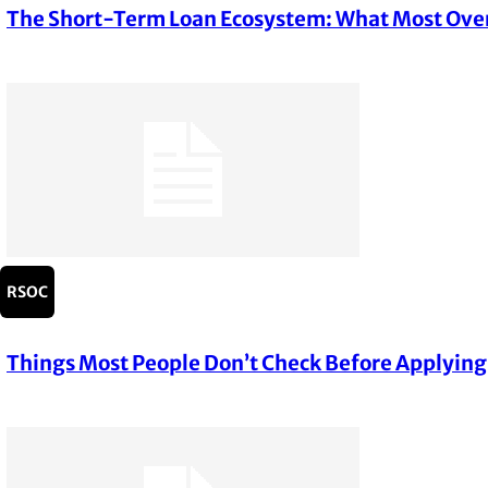
The Short-Term Loan Ecosystem: What Most Over
Section
Heading
RSOC
Things Most People Don’t Check Before Applying
Section
Heading