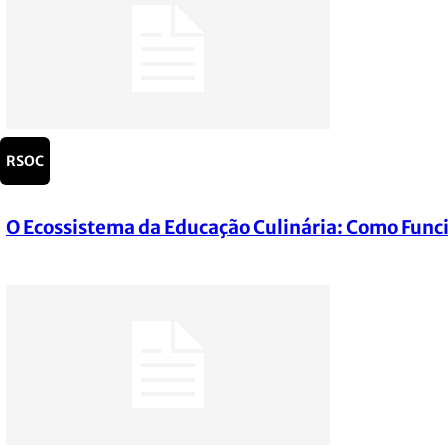
RSOC
O Ecossistema da Educação Culinária: Como Func
Section
Heading